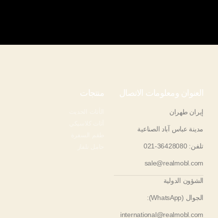
العنوان ومعلومات الاتصال
منتجات
إيران طهران
الأثاث الحديث
أثاث كلاسيكي
مدينة عباس آباد الصناعية
طقم السفرة
تلفن: 36428080-021
حامل تلفاز
sale@realmobl.com
الشؤون الدولية
الجوال (WhatsApp):
international@realmobl.com