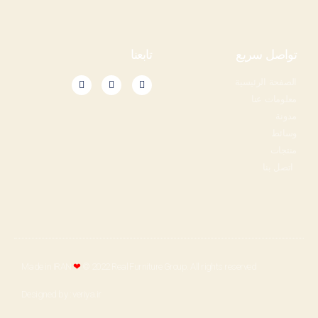
تواصل سريع
تابعنا
الصفحة الرئيسية
معلومات عنا
مدونة
وسائط
منتجات
اتصل بنا
Made in IRAN
❤
© 2022 Real Furniture Group. All rights reserved​​
Designed by : veriya.ir