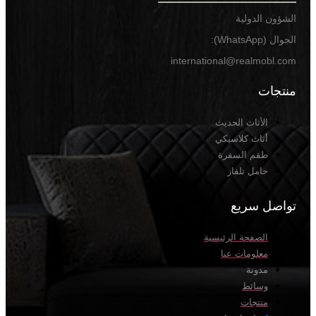
الشؤون الدولية
الجوال (WhatsApp):
international@realmobl.com
منتجات
الأثاث الحديث
أثاث كلاسيكي
طقم السفرة
حامل تلفاز
تواصل سريع
الصفحة الرئيسية
معلومات عنا
مدونة
وسائط
منتجات