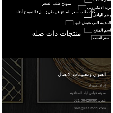
نموذج طلب السعر
بريد الالكتروني
يمكنك طلب سعر للمنتج عن طريق ملء النموذج أدناه.
رقم الهاتف
المدينة التي تعيش فيها
اسم المنتج
منتجات ذات صله
سعر الطلب
Previous
Next
العنوان ومعلومات الاتصال
إيران طهران
مدينة عباس آباد الصناعية
تلفن: 36428080-021
sale@realmobl.com