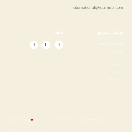
international@realmobl.com
تواصل سريع
تابعنا
الصفحة الرئيسية
معلومات عنا
مدونة
وسائط
منتجات
اتصل بنا
Made in IRAN
❤
© 2022 Real Furniture Group. All rights reserved​​
Designed by : veriya.ir