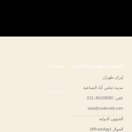
العنوان ومعلومات الاتصال
منتجات
إيران طهران
الأثاث الحديث
أثاث كلاسيكي
مدينة عباس آباد الصناعية
طقم السفرة
تلفن: 36428080-021
حامل تلفاز
sale@realmobl.com
الشؤون الدولية
الجوال (WhatsApp):